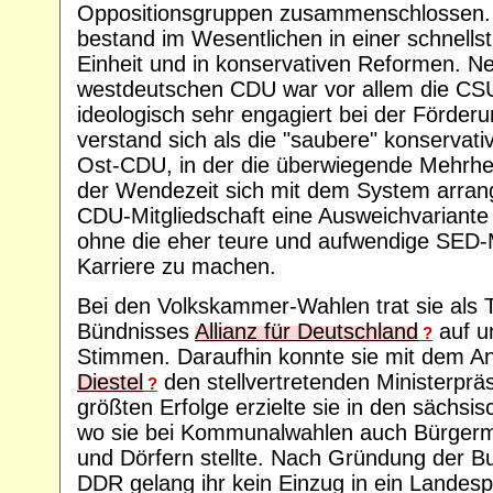
Oppositionsgruppen zusammenschlossen.
bestand im Wesentlichen in einer schnell
Einheit und in konservativen Reformen. N
westdeutschen CDU war vor allem die CSU
ideologisch sehr engagiert bei der Förde
verstand sich als die "saubere" konservativ
Ost-CDU, in der die überwiegende Mehrheit
der Wendezeit sich mit dem System arrangi
CDU-Mitgliedschaft eine Ausweichvariant
ohne die eher teure und aufwendige SED-M
Karriere zu machen.
Bei den Volkskammer-Wahlen trat sie als 
Bündnisses
Allianz für Deutschland
auf u
?
Stimmen. Daraufhin konnte sie mit dem A
Diestel
den stellvertretenden Ministerpräs
?
größten Erfolge erzielte sie in den sächs
wo sie bei Kommunalwahlen auch Bürgerme
und Dörfern stellte. Nach Gründung der B
DDR gelang ihr kein Einzug in ein Landesp