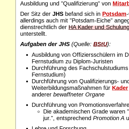
Ausbildung und "Qualifizierung" von
Mitar
Der Sitz der
JHS
befand sich in
Potsdam
allerdings auch mit "Potsdam-Eiche" ange
dienstrechtlich der
HA Kader und Schulun
unterstellt.
Aufgaben der JHS
(Quelle:
BStU
):
Ausbildung von Offiziersschülern im D
Fernstudium zu Diplom-Juristen
Durchführung des Fachschulstudiums 
Fernstudium)
Durchführung von Qualifizierungs- un
Weiterbildungsmaßnahmen für
Kader
anderer
bewaffneter Organe
Durchführung von Promotionsverfahr
Die akademischen Grade waren "Dr
jur.", entsprechend
Promotion A
u
Lehre und Forschung