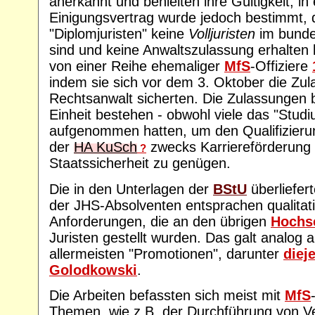
anerkannt und behielten ihre Gültigkeit, i
Einigungsvertrag wurde jedoch bestimmt,
"Diplomjuristen" keine
Volljuristen
im bunde
sind und keine Anwaltszulassung erhalten
von einer Reihe ehemaliger
MfS
-Offiziere
indem sie sich vor dem 3. Oktober die Zul
Rechtsanwalt sicherten. Die Zulassungen 
Einheit bestehen - obwohl viele das "Stud
aufgenommen hatten, um den Qualifizier
der
HA KuSch
zwecks Karriereförderung 
?
Staatssicherheit zu genügen.
Die in den Unterlagen der
BStU
überliefer
der JHS-Absolventen entsprachen qualitati
Anforderungen, die an den übrigen
Hochs
Juristen gestellt wurden. Das galt analog a
allermeisten "Promotionen", darunter
diej
Golodkowski
.
Die Arbeiten befassten sich meist mit
MfS
Themen, wie z.B. der Durchführung von 