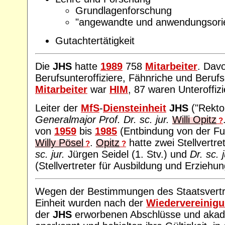
Grundlagenforschung
"angewandte und anwendungsorie
Gutachtertätigkeit
Die
JHS
hatte
1989
758
Mitarbeiter
. Dav
Berufsunteroffiziere, Fähnriche und Berufs
Mitarbeiter
war
HIM
, 87 waren Unteroffizi
Leiter der
MfS
-
Diensteinheit
JHS
("Rekto
Generalmajor Prof. Dr. sc. jur.
Willi Opitz
?
von
1959
bis
1985
(Entbindung von der Fu
Willy Pösel
.
Opitz
hatte zwei Stellvertre
?
?
sc. jur.
Jürgen Seidel (1. Stv.) und
Dr. sc. j
(Stellvertreter für Ausbildung und Erziehun
Wegen der Bestimmungen des Staatsvertr
Einheit wurden nach der
Wiedervereinig
der
JHS
erworbenen Abschlüsse und aka