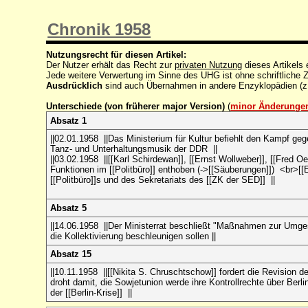
Chronik 1958
Nutzungsrecht für diesen Artikel:
Der Nutzer erhält das Recht zur
privaten Nutzung
dieses Artikels
Jede weitere Verwertung im Sinne des UHG ist ohne schriftlich
Ausdrücklich
sind auch Übernahmen in andere Enzyklopädien (z
Unterschiede (von früherer major Version)
(
minor Änderunge
Absatz 1
||02.01.1958 ||Das Ministerium für Kultur befiehlt den Kampf ge
Tanz- und Unterhaltungsmusik der DDR
||
||03.02.1958 ||[[Karl Schirdewan]], [[Ernst Wollweber]], [[Fred O
Funktionen im [[Politbüro]] enthoben (->[[Säuberungen]]) <br>[[
[[Politbüro]]s und des Sekretariats des [[ZK der SED]] ||
Absatz 5
||14.06.1958 ||Der Ministerrat beschließt "Maßnahmen zur Umges
die Kollektivierung beschleunigen sollen
||
Absatz 15
||10.11.1958 ||[[Nikita
S. Chruschtschow]] fordert die Revision
droht damit, die Sowjetunion werde ihre Kontrollrechte über Berl
der [[Berlin-Krise]] ||