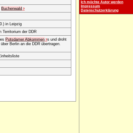
Ich möchte Autor werden
Impressum
Z
Buchenwald
?
Datenschutzerklärung
0.) in Leipzig
em Territorium der DDR
 des
Potsdamer Abkommen
s und droht
?
e über Berlin an die DDR übertragen.
nheitsliste