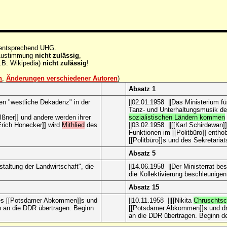
 entsprechend UHG.
e Zustimmung
nicht zulässig
,
.B. Wikipedia)
nicht zulässig
!
n
,
Änderungen verschiedener Autoren
)
Absatz 1
gen "westliche Dekadenz" in der
||02.01.1958 ||Das Ministerium f
Tanz- und Unterhaltungsmusik d
elßner]] und andere werden ihrer
sozialistischen Ländern kommen
Erich Honecker]] wird
Mithlied
des
||03.02.1958 ||[[Karl Schirdewan]
Funktionen im [[Politbüro]] enth
[[Politbüro]]s und des Sekretaria
Absatz 5
taltung der Landwirtschaft", die
||14.06.1958 ||Der Ministerrat b
die Kollektivierung beschleunige
Absatz 15
 des [[Potsdamer Abkommen]]s und
||10.11.1958 ||[[Nikita
Chruschtsc
in an die DDR übertragen. Beginn
[[Potsdamer Abkommen]]s und droh
an die DDR übertragen. Beginn der 