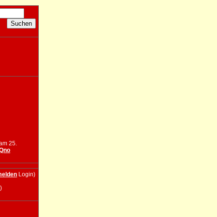
 am 25.
Qno
elden
Login)
)