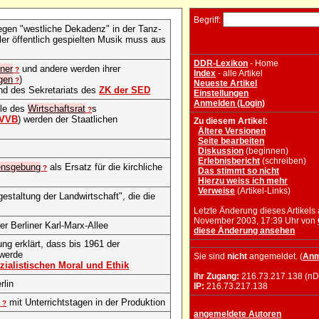
Begriff:
gegen "westliche Dekadenz" in der Tanz-
er öffentlich gespielten Musik muss aus
DDR-Lexikon
- Home
ner
und andere werden ihrer
?
Index
- alle Artikel
gen
)
?
Neueste Artikel
nd des Sekretariats des
ZK der SED
Einstellungen
Anmelden (Login)
elle des
Wirtschaftsrat
s
?
VVB
) werden der Staatlichen
Zu diesem Artikel:
Ältere Versionen
Seite bearbeiten
Diskussion
(beginnen)
Erlebnisbericht
(schreiben)
ensgebung
als Ersatz für die kirchliche
?
Das stimmt so nicht
Hierzu weiss ich mehr
Verweise
(Artikel-Links)
staltung der Landwirtschaft", die die
Letzte Änderung dieses Artikels
November 2003, 17:39 Uhr von
er Berliner Karl-Marx-Allee
diese Änderung ansehen
ung erklärt, dass bis 1961 der
 werde
Sie sind
nicht
angemeldet. (
Anm
zialistischen Moral und Ethik
Ihr Zugang:
216.73.217.138 (nD
rlin
IP:
216.73.217.138
s
mit Unterrichtstagen in der Produktion
?
angemeldete Autoren