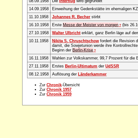
08.09.1958
Die
Interflug
wird gegründet
14.09.1958
Einweihung der Gedenkstätte im ehemaligen K
11.10.1958
Johannes R. Becher
stirbt
16.10.1958
Erste
Messe der Meister von morgen
(bis 26.1
?
27.10.1958
Walter Ulbricht
erklärt, ganz Berlin läge auf d
10.11.1958
Nikita S. Chruschtschow
fordert die Revision
damit, die Sowjetunion werde ihre Kontrollrecht
Beginn der
Berlin-Krise
?
16.11.1958
Wahlen zur Volkskammer, 99,7 Prozent für die Ei
27.11.1958
Erstes
Berlin-Ultimatum
der
UdSSR
08.12.1958
Auflösung der
Länderkammer
Zur
Chronik
-Übersicht
Zur
Chronik 1957
Zur
Chronik 1959