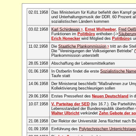
02.01.1958
Das Ministerium für Kultur befiehlt den Kampf 
und Unterhaltungsmusik der DDR. 60 Prozent all
sozialistischen Ländern kommen
03.02.1958
Karl Schirdewan
,
Ernst Wollweber
,
Fred Oelß
?
Funktionen im
Politbüro
enthoben (->
Säuberun
Erich Honecker
wird Mitglied des
Politbüro
s u
11.02.1958
Die
Staatliche Plankommission
tritt an die St
?
Die "Vereinigungen der Volkseigenen Betriebe" (
Plankommission unterstellt
28.05.1958
Abschaffung der Lebensmittelkarten
01.06.1958
In Ostberlin findet die erste
Sozialistische Nam
Taufe statt
14.06.1958
Der Ministerrat beschließt "Maßnahmen zur Umge
Kollektivierung beschleunigen sollen
29.06.1958
Erstes Pressefest des
Neuen Deutschland
in d
10.07.1958
V. Parteitag der SED
(bis 16.7.). Die Parteiführ
Lebensstandard der Bundesrepublik übertroffen
Walter Ulbricht
verkündet
Zehn Gebote der so
21.08.1958
Der Rektor der Universität Jena flüchtet nach Be
01.09.1958
Einführung des
Polytechnischen Unterrichtstag