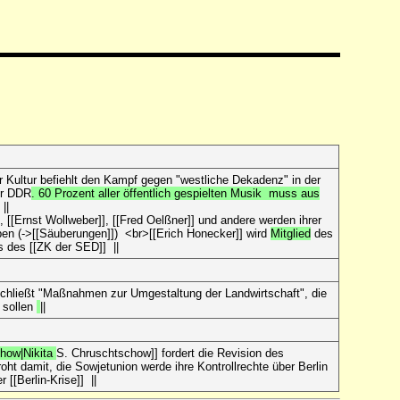
ür Kultur befiehlt den Kampf gegen "westliche Dekadenz" in der
er DDR
. 60 Prozent aller öffentlich gespielten Musik muss aus
||
], [[Ernst Wollweber]], [[Fred Oelßner]] und andere werden ihrer
oben (->[[Säuberungen]]) <br>[[Erich Honecker]] wird
Mitglied
des
ts des [[ZK der SED]] ||
eschließt "Maßnahmen zur Umgestaltung der Landwirtschaft", die
n sollen
||
how|Nikita
S. Chruschtschow]] fordert die Revision des
t damit, die Sowjetunion werde ihre Kontrollrechte über Berlin
[[Berlin-Krise]] ||