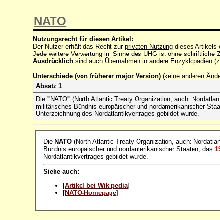
NATO
Nutzungsrecht für diesen Artikel:
Der Nutzer erhält das Recht zur
privaten Nutzung
dieses Artikels
Jede weitere Verwertung im Sinne des UHG ist ohne schriftlich
Ausdrücklich
sind auch Übernahmen in andere Enzyklopädien (z
Unterschiede (von früherer major Version)
(keine anderen Änd
Absatz 1
Die '''NATO''' (North Atlantic Treaty Organization, auch: Nordatlan
militärisches Bündnis europäischer und nordamerikanischer Sta
Unterzeichnung des Nordatlantikvertrages gebildet wurde.
Die
NATO
(North Atlantic Treaty Organization, auch: Nordatlant
Bündnis europäischer und nordamerikanischer Staaten, das
1
Nordatlantikvertrages gebildet wurde.
Siehe auch:
[
Artikel bei Wikipedia
]
[
NATO-Homepage
]