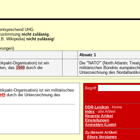
 entsprechend UHG.
e Zustimmung
nicht zulässig
,
.B. Wikipedia)
nicht zulässig
!
erungen)
Absatz 1
tikpakt-Organisation) ist ein
Die '''NATO''' (North Atlantic Tre
aten, das
1949
durch die
militärisches Bündnis europäisc
Unterzeichnung des Nordatlantikv
Begriff:
ikpakt-Organisation) ist ein militärisches
949
durch die Unterzeichnung des
DDR-Lexikon
- Home
Index
- alle Artikel
Neueste Artikel
Einstellungen
Anmelden (Login)
Zu diesem Artikel:
Ältere Versionen