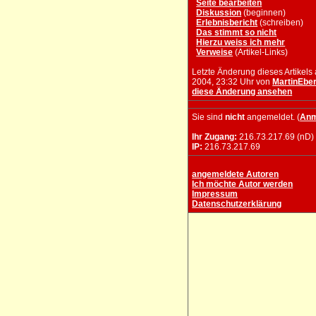
Seite bearbeiten
Diskussion
(beginnen)
Erlebnisbericht
(schreiben)
Das stimmt so nicht
Hierzu weiss ich mehr
Verweise
(Artikel-Links)
Letzte Änderung dieses Artikels 
2004, 23:32 Uhr von
MartinEber
diese Änderung ansehen
Sie sind
nicht
angemeldet. (
Anm
Ihr Zugang:
216.73.217.69 (nD)
IP:
216.73.217.69
angemeldete Autoren
Ich möchte Autor werden
Impressum
Datenschutzerklärung