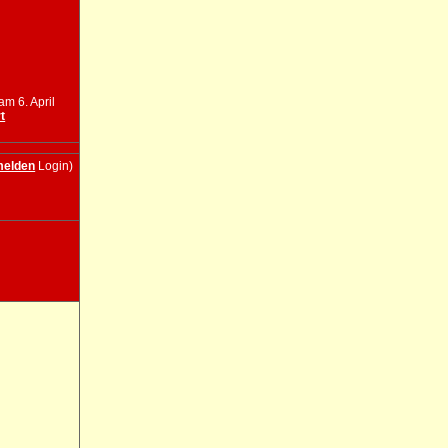
am 6. April
t
elden
Login)