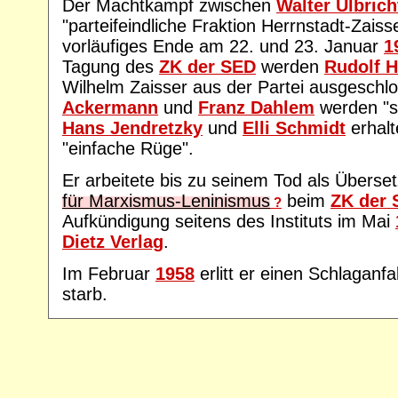
Der Machtkampf zwischen
Walter Ulbrich
"parteifeindliche Fraktion Herrnstadt-Zaisse
vorläufiges Ende am 22. und 23. Januar
1
Tagung des
ZK der SED
werden
Rudolf H
Wilhelm Zaisser aus der Partei ausgeschl
Ackermann
und
Franz Dahlem
werden "st
Hans Jendretzky
und
Elli Schmidt
erhalt
"einfache Rüge".
Er arbeitete bis zu seinem Tod als Überse
für Marxismus-Leninismus
beim
ZK der
?
Aufkündigung seitens des Instituts im Mai
Dietz Verlag
.
Im Februar
1958
erlitt er einen Schlaganfa
starb.