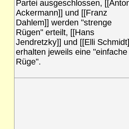
Partei ausgeschlossen, [[Anto
Ackermann]] und [[Franz
Dahlem]] werden "strenge
Rügen" erteilt, [[Hans
Jendretzky]] und [[Elli Schmidt]
erhalten jeweils eine "einfache
Rüge".