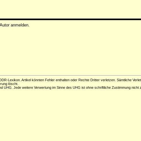
 Autor anmelden.
DR-Lexikon. Artikel könnten Fehler enthalten oder Rechte Dritter verletzen. Sämtliche Verle
erung löscht.
d UHG. Jede weitere Verwertung im Sinne des UHG ist ohne schriftliche Zustimmung nicht z