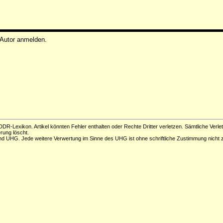
 Autor anmelden.
DR-Lexikon. Artikel könnten Fehler enthalten oder Rechte Dritter verletzen. Sämtliche Verle
erung löscht.
d UHG. Jede weitere Verwertung im Sinne des UHG ist ohne schriftliche Zustimmung nicht z