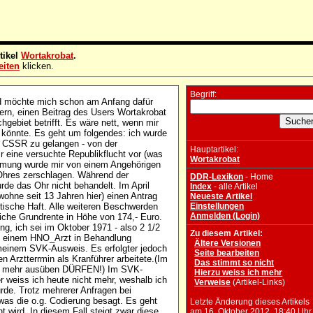
tikel
Wortakrobat
.
eiten
klicken.
Begriff:
und möchte mich schon am Anfang dafür
 fern, einen Beitrag des Users Wortakrobat
chgebiet betrifft. Es wäre nett, wenn mir
 könnte. Es geht um folgendes: ich wurde
e CSSR zu gelangen - von der
Hauptartikel:
r eine versuchte Republikflucht vor (was
Wortakrobat
hmung wurde mir von einem Angehörigen
 Ohres zerschlagen. Während der
DDR-Lexikon
- Home
urde das Ohr nicht behandelt. Im April
Index
- alle Artikel
ohne seit 13 Jahren hier) einen Antrag
Neueste Artikel
tische Haft. Alle weiteren Beschwerden
Einstellungen
Anmelden (Login)
iche Grundrente in Höhe von 174,- Euro.
g, ich sei im Oktober 1971 - also 2 1/2
Zu diesem Artikel:
bei einem HNO_Arzt in Behandlung
Ältere Versionen
einem SVK-Ausweis. Es erfolgter jedoch
Seite bearbeiten
n Arztterrmin als Kranführer arbeitete.(Im
Das stimmt so nicht
cht mehr ausüben DÜRFEN!) Im SVK-
Hierzu weiss ich mehr
er weiss ich heute nicht mehr, weshalb ich
Verweise
(Artikel-Links)
de. Trotz mehrerer Anfragen bei
as die o.g. Codierung besagt. Es geht
Letzte Änderung dieses Artikels
wird. In diesem Fall steigt zwar diese
am 16. Oktober 2012, 18:40 Uhr