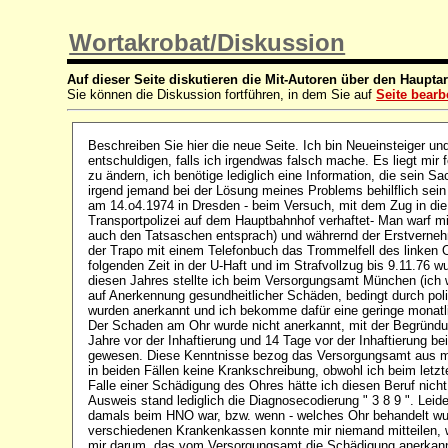
Wortakrobat/Diskussion
Auf dieser Seite diskutieren die Mit-Autoren über den Hauptar
Sie können die Diskussion fortführen, in dem Sie auf
Seite bearb
Beschreiben Sie hier die neue Seite. Ich bin Neueinsteiger 
entschuldigen, falls ich irgendwas falsch mache. Es liegt mir
zu ändern, ich benötige lediglich eine Information, die sein Sa
irgend jemand bei der Lösung meines Problems behilflich sein
am 14.o4.1974 in Dresden - beim Versuch, mit dem Zug in di
Transportpolizei auf dem Hauptbahnhof verhaftet- Man warf mi
auch den Tatsaschen entsprach) und währernd der Erstverne
der Trapo mit einem Telefonbuch das Trommelfell des linken
folgenden Zeit in der U-Haft und im Strafvollzug bis 9.11.76 w
diesen Jahres stellte ich beim Versorgungsamt München (ich w
auf Anerkennung gesundheitlicher Schäden, bedingt durch poli
wurden anerkannt und ich bekomme dafür eine geringe monatl
Der Schaden am Ohr wurde nicht anerkannt, mit der Begründun
Jahre vor der Inhaftierung und 14 Tage vor der Inhaftierung 
gewesen. Diese Kenntnisse bezog das Versorgungsamt aus m
in beiden Fällen keine Krankschreibung, obwohl ich beim letzte
Falle einer Schädigung des Ohres hätte ich diesen Beruf ni
Ausweis stand lediglich die Diagnosecodierung " 3 8 9 ". Leid
damals beim HNO war, bzw. wenn - welches Ohr behandelt wur
verschiedenen Krankenkassen konnte mir niemand mitteilen, w
mir darum, das vom Versorgungsamt die Schädigung anerkannt 