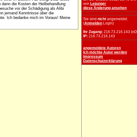
n dann die Kosten der Heilbehandlung
von
Leipziger
diese Änderung ansehen
esuche vor der Schädigung als Alibi
enn jemand Kenntnisse über die
nte. Ich bedanke mich im Voraus! Meine
Sie sind
nicht
angemeldet.
(
Anmelden
Login)
Ihr Zugang:
216.73.216.143 (nD
IP:
216.73.216.143
angemeldete Autoren
Ich möchte Autor werden
Impressum
Datenschutzerklärung