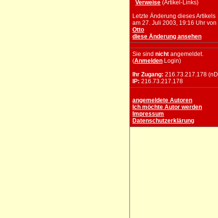
Verweise
(Artikel-Links)
Letzte Änderung dieses Artikels
am 27. Juli 2003, 19:16 Uhr von
Otto
diese Änderung ansehen
Sie sind
nicht
angemeldet.
(
Anmelden
Login)
Ihr Zugang:
216.73.217.178 (nD
IP:
216.73.217.178
angemeldete Autoren
Ich möchte Autor werden
Impressum
Datenschutzerklärung