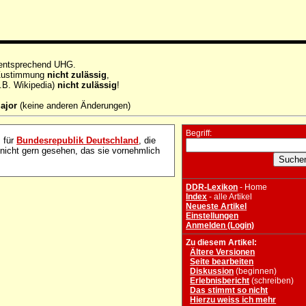
 entsprechend UHG.
e Zustimmung
nicht zulässig
,
.B. Wikipedia)
nicht zulässig
!
ajor
(keine anderen Änderungen)
Begriff:
 für
Bundesrepublik Deutschland
, die
k nicht gern gesehen, das sie vornehmlich
DDR-Lexikon
- Home
Index
- alle Artikel
Neueste Artikel
Einstellungen
Anmelden (Login)
Zu diesem Artikel:
Ältere Versionen
Seite bearbeiten
Diskussion
(beginnen)
Erlebnisbericht
(schreiben)
Das stimmt so nicht
Hierzu weiss ich mehr