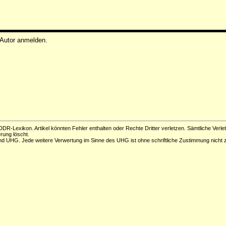
 Autor anmelden.
DR-Lexikon. Artikel könnten Fehler enthalten oder Rechte Dritter verletzen. Sämtliche Verle
erung löscht.
d UHG. Jede weitere Verwertung im Sinne des UHG ist ohne schriftliche Zustimmung nicht z