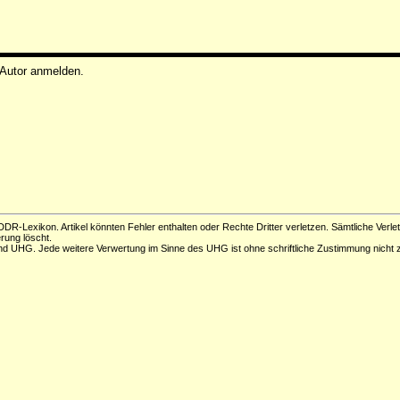
 Autor anmelden.
DR-Lexikon. Artikel könnten Fehler enthalten oder Rechte Dritter verletzen. Sämtliche Verle
erung löscht.
d UHG. Jede weitere Verwertung im Sinne des UHG ist ohne schriftliche Zustimmung nicht z