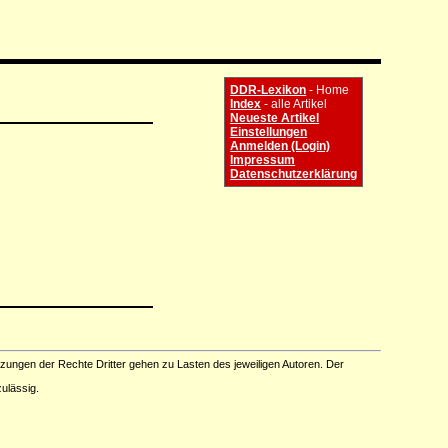
DDR-Lexikon
- Home
Index
- alle Artikel
Neueste Artikel
Einstellungen
Anmelden (Login)
Impressum
Datenschutzerklärung
tzungen der Rechte Dritter gehen zu Lasten des jeweiligen Autoren. Der
ulässig.