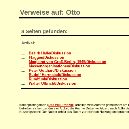
Verweise auf: Otto
8 Seiten gefunden:
Artikel:
......
Bezirk Halle/Diskussion
......
Flaggen/Diskussion
......
Magistrat von Groß-Berlin, 1945/Diskussion
......
Massenorganisationen/Diskussion
......
Peter Gotthard/Diskussion
......
Rudolf Herrnstadt/Diskussion
......
Rundfunk/Diskussion
......
Walter Ulbricht/Diskussion
Konzeptionsgemäß (
Das Wiki-Prinzip
) arbeiten viele Autoren gemeinsam am D
Betreiber sichert zu, dass er Artikel, die Rechte Dritter verletzen, nach Aufford
Nutzungsrecht: Der Nutzer erhält das Recht zur privaten Nutzung entsprechen