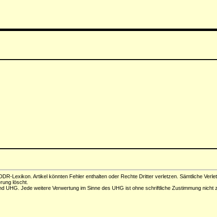
DR-Lexikon. Artikel könnten Fehler enthalten oder Rechte Dritter verletzen. Sämtliche Verle
erung löscht.
d UHG. Jede weitere Verwertung im Sinne des UHG ist ohne schriftliche Zustimmung nicht z