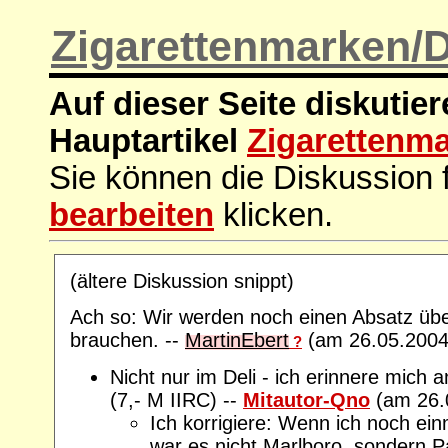
Zigarettenmarken/
Auf dieser Seite diskutie
Hauptartikel
Zigarettenm
Sie können die Diskussion f
bearbeiten
klicken.
(ältere Diskussion snippt)
Ach so: Wir werden noch einen Absatz übe
brauchen. --
MartinEbert
(am 26.05.2004
?
Nicht nur im Deli - ich erinnere mich
(7,- M IIRC) --
Mitautor-Qno
(am 26.
Ich korrigiere: Wenn ich noch ei
war es nicht Marlboro, sondern Pal