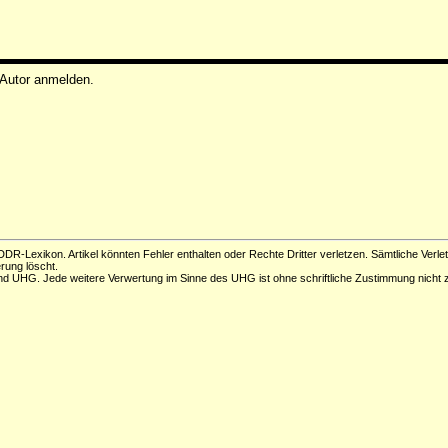
 Autor anmelden.
DR-Lexikon. Artikel könnten Fehler enthalten oder Rechte Dritter verletzen. Sämtliche Verle
erung löscht.
d UHG. Jede weitere Verwertung im Sinne des UHG ist ohne schriftliche Zustimmung nicht z