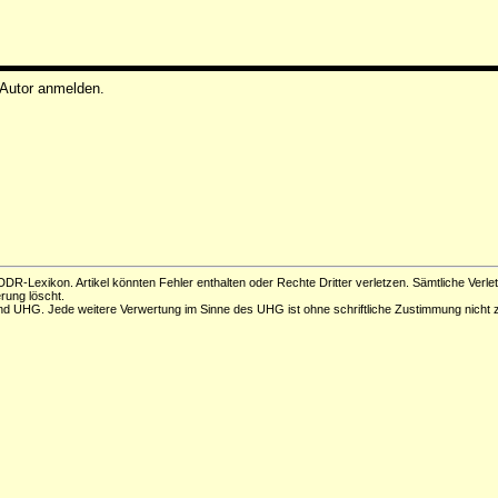
 Autor anmelden.
DR-Lexikon. Artikel könnten Fehler enthalten oder Rechte Dritter verletzen. Sämtliche Verle
erung löscht.
d UHG. Jede weitere Verwertung im Sinne des UHG ist ohne schriftliche Zustimmung nicht z