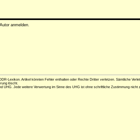
 Autor anmelden.
DR-Lexikon. Artikel könnten Fehler enthalten oder Rechte Dritter verletzen. Sämtliche Verle
erung löscht.
d UHG. Jede weitere Verwertung im Sinne des UHG ist ohne schriftliche Zustimmung nicht z