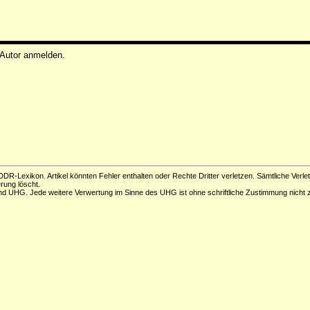
 Autor anmelden.
DR-Lexikon. Artikel könnten Fehler enthalten oder Rechte Dritter verletzen. Sämtliche Verle
erung löscht.
d UHG. Jede weitere Verwertung im Sinne des UHG ist ohne schriftliche Zustimmung nicht z