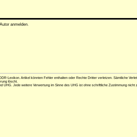
 Autor anmelden.
DR-Lexikon. Artikel könnten Fehler enthalten oder Rechte Dritter verletzen. Sämtliche Verle
erung löscht.
d UHG. Jede weitere Verwertung im Sinne des UHG ist ohne schriftliche Zustimmung nicht z