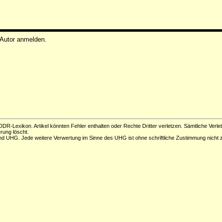
 Autor anmelden.
DR-Lexikon. Artikel könnten Fehler enthalten oder Rechte Dritter verletzen. Sämtliche Verle
erung löscht.
d UHG. Jede weitere Verwertung im Sinne des UHG ist ohne schriftliche Zustimmung nicht z