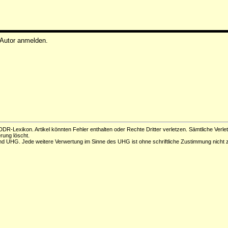
 Autor anmelden.
DR-Lexikon. Artikel könnten Fehler enthalten oder Rechte Dritter verletzen. Sämtliche Verle
erung löscht.
d UHG. Jede weitere Verwertung im Sinne des UHG ist ohne schriftliche Zustimmung nicht z