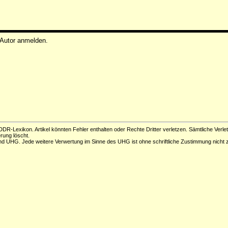
 Autor anmelden.
DR-Lexikon. Artikel könnten Fehler enthalten oder Rechte Dritter verletzen. Sämtliche Verle
erung löscht.
d UHG. Jede weitere Verwertung im Sinne des UHG ist ohne schriftliche Zustimmung nicht z