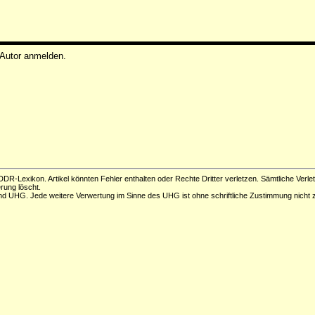
 Autor anmelden.
DR-Lexikon. Artikel könnten Fehler enthalten oder Rechte Dritter verletzen. Sämtliche Verle
erung löscht.
d UHG. Jede weitere Verwertung im Sinne des UHG ist ohne schriftliche Zustimmung nicht z