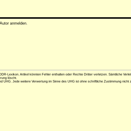
 Autor anmelden.
DR-Lexikon. Artikel könnten Fehler enthalten oder Rechte Dritter verletzen. Sämtliche Verle
erung löscht.
d UHG. Jede weitere Verwertung im Sinne des UHG ist ohne schriftliche Zustimmung nicht z