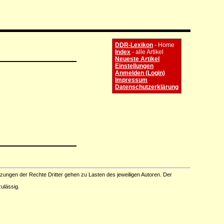
DDR-Lexikon
- Home
Index
- alle Artikel
Neueste Artikel
Einstellungen
Anmelden (Login)
Impressum
Datenschutzerklärung
tzungen der Rechte Dritter gehen zu Lasten des jeweiligen Autoren. Der
ulässig.