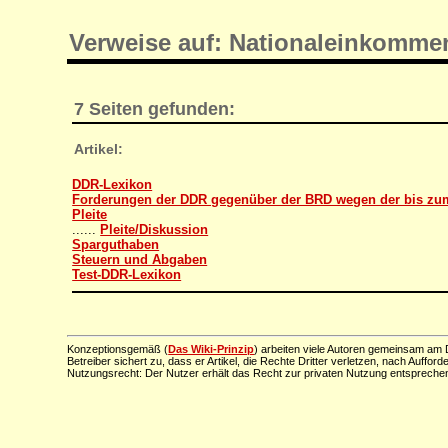
Verweise auf: Nationaleinkomme
7 Seiten gefunden:
Artikel:
DDR-Lexikon
Forderungen der DDR gegenüber der BRD wegen der bis zu
Pleite
......
Pleite/Diskussion
Sparguthaben
Steuern und Abgaben
Test-DDR-Lexikon
Konzeptionsgemäß (
Das Wiki-Prinzip
) arbeiten viele Autoren gemeinsam am D
Betreiber sichert zu, dass er Artikel, die Rechte Dritter verletzen, nach Aufford
Nutzungsrecht: Der Nutzer erhält das Recht zur privaten Nutzung entsprechen