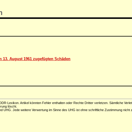
n
m 13. August 1961 zugefügten Schäden
DR-Lexikon. Artikel könnten Fehler enthalten oder Rechte Dritter verletzen. Sämtliche Verle
erung löscht.
d UHG. Jede weitere Verwertung im Sinne des UHG ist ohne schriftliche Zustimmung nicht z