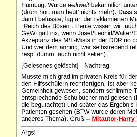
Humbug. Wurde
weltweit
bekanntlich unter
(drum hört man heut' nichts mehr). Dass 
damit befasste, lag an der reklamierten 
"Reich des Bösen". Heute wissen wir: auch 
GeWi galt nix, wenn Josef/Leonid/Walter/E
Akzeptanz des M/L-Mists in der DDR no 
Und wer dem anhing, war selbstredend reli
resp. dumm, auch nicht selten).
[Gelesenes gelöscht] - Nachtrag:
Musste mich grad im privaten Kreis für de
den Hilfsschülern rechtfertigen. Ist aber ke
Gemeinheit gewesen, sondern schlimme T
entsprechende Schulbücher mal gelesen (h
die begutachtet) und später das Ergebnis b
Patienten gesehen (BTW wurde deren Mehr
anderes Thema). Gruß --
Mitautor-Harry 
Args!