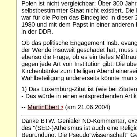
Polen ist nicht vergleichbar: Über 300 Jahr
selbstbestimmter Staat nicht existiert. Die
war für die Polen das Bindeglied in dieser
1980 und mit dem Papst in einer anderen R
in der DDR.
Ob das politische Engagement insb. evang
der Wende insoweit geschadet hat, muss sp
ebenso die Frage, ob es ein tiefes Mißtr
gegen jede Art von Institution gibt: Die übe
Kirchenbänke zum Heiligen Abend einerseit
Wahlbeteiligung andererseits könnte man s
1) Das Luxemburg-Zitat ist (wie bei Zitaten 
- Das würde in einen entsprechenden Artik
--
MartinEbert
(am 21.06.2004)
?
Danke BTW. Genialer ND-Kommentar, exzell
des "(SED-)Atheismus ist auch eine Religi
Begründung: Die Pseudo"wissenschaft" Ge