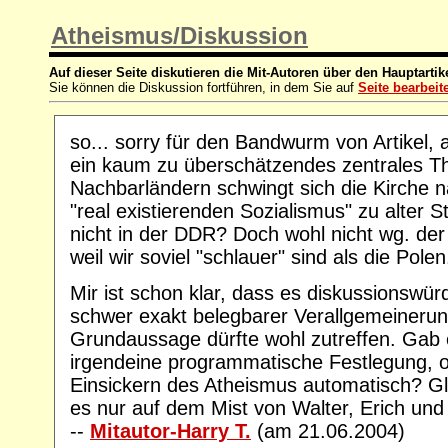
Atheismus/Diskussion
Auf dieser Seite diskutieren die Mit-Autoren über den Hauptartik
Sie können die Diskussion fortführen, in dem Sie auf
Seite bearbeit
so... sorry für den Bandwurm von Artikel, ab
ein kaum zu überschätzendes zentrales T
Nachbarländern schwingt sich die Kirche
"real existierenden Sozialismus" zu alter 
nicht in der DDR? Doch wohl nicht wg. der
weil wir soviel "schlauer" sind als die Polen.
Mir ist schon klar, dass es diskussionswür
schwer exakt belegbarer Verallgemeinerun
Grundaussage dürfte wohl zutreffen. Gab e
irgendeine programmatische Festlegung, o
Einsickern des Atheismus automatisch? Gl
es nur auf dem Mist von Walter, Erich un
--
Mitautor-Harry T.
(am 21.06.2004)