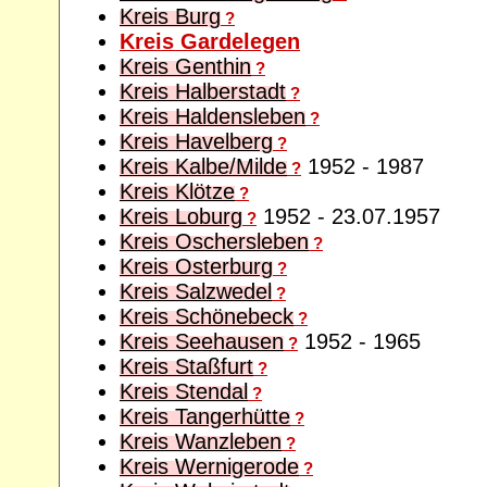
Kreis Burg
?
Kreis Gardelegen
Kreis Genthin
?
Kreis Halberstadt
?
Kreis Haldensleben
?
Kreis Havelberg
?
Kreis Kalbe/Milde
1952 - 1987
?
Kreis Klötze
?
Kreis Loburg
1952 - 23.07.1957
?
Kreis Oschersleben
?
Kreis Osterburg
?
Kreis Salzwedel
?
Kreis Schönebeck
?
Kreis Seehausen
1952 - 1965
?
Kreis Staßfurt
?
Kreis Stendal
?
Kreis Tangerhütte
?
Kreis Wanzleben
?
Kreis Wernigerode
?