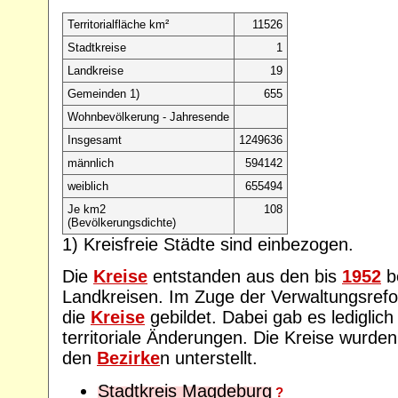
Territorialfläche km²
11526
Stadtkreise
1
Landkreise
19
Gemeinden 1)
655
Wohnbevölkerung - Jahresende
Insgesamt
1249636
männlich
594142
weiblich
655494
Je km2
108
(Bevölkerungsdichte)
1) Kreisfreie Städte sind einbezogen.
Die
Kreise
entstanden aus den bis
1952
b
Landkreisen. Im Zuge der Verwaltungsre
die
Kreise
gebildet. Dabei gab es lediglich
territoriale Änderungen. Die Kreise wurden
den
Bezirke
n unterstellt.
Stadtkreis Magdeburg
?