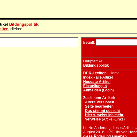
tikel
Bildungspolitik
.
eiten
klicken.
Begriff:
Hauptartikel:
Bildungspolitik
DDR-Lexikon
- Home
Index
- alle Artikel
Neueste Artikel
Einstellungen
Anmelden (Login)
Zu diesem Artikel:
Ältere Versionen
Seite bearbeiten
Das stimmt so nicht
Hierzu weiss ich mehr
Verweise
(Artikel-Links)
Letzte Änderung dieses Artikels
August 2016, 1:39 Uhr von
Henn
diese Änderung ansehen