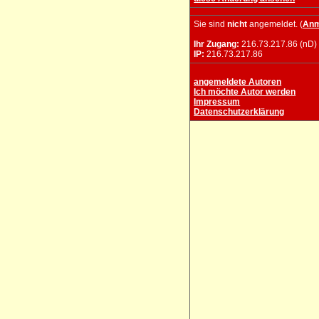
Sie sind
nicht
angemeldet. (
Anm
Ihr Zugang:
216.73.217.86 (nD)
IP:
216.73.217.86
angemeldete Autoren
Ich möchte Autor werden
Impressum
Datenschutzerklärung