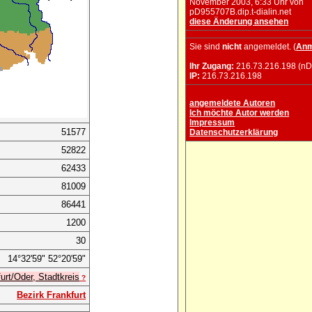
November 2003, 6:33 Uhr von
pD955707B.dip.t-dialin.net
diese Änderung ansehen
Sie sind
nicht
angemeldet. (
Anm
Ihr Zugang:
216.73.216.198 (nD
IP:
216.73.216.198
angemeldete Autoren
Ich möchte Autor werden
Impressum
51577
Datenschutzerklärung
52822
62433
81009
86441
1200
30
14°32'59" 52°20'59"
urt/Oder, Stadtkreis
?
Bezirk Frankfurt