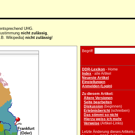
 entsprechend UHG.
e Zustimmung
nicht zulässig
,
.B. Wikipedia)
nicht zulässig
!
Begriff:
DDR-Lexikon
- Home
Index
- alle Artikel
Neueste Artikel
Einstellungen
Anmelden (Login)
Zu diesem Artikel:
Ältere Versionen
Seite bearbeiten
Diskussion
(beginnen)
Erlebnisbericht
(schreiben)
Das stimmt so nicht
Hierzu weiss ich mehr
Verweise
(Artikel-Links)
Frankfurt
Letzte Änderung dieses Artikels
(Oder)