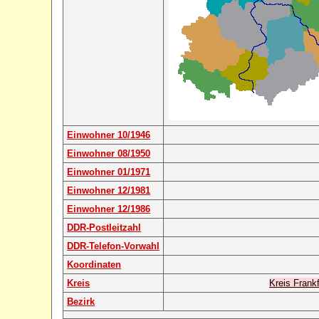
Einwohner 10/1946
Einwohner 08/1950
Einwohner 01/1971
Einwohner 12/1981
Einwohner 12/1986
DDR-Postleitzahl
DDR-Telefon-Vorwahl
Koordinaten
Kreis
Kreis Frankf
Bezirk