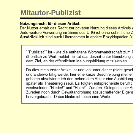
Mitautor-Publizist
Nutzungsrecht für diesen Artikel:
Der Nutzer erhält das Recht zur
privaten Nutzung
dieses Artikels
Jede weitere Verwertung im Sinne des UHG ist ohne schriftlich
Ausdrücklich
sind auch Übernahmen in andere Enzyklopädien (z
""Publizist"" ist - wie die enthaltene Wortverwandtschaft zum 
öffentlich zu Wort meldet. Er tut das derzeit unter Benutzung 
dem Ziel, an der öffentlichen Meinungsbildung mitzuwirken.
Da dies mein erster Artikel ist und ich unter dieser (nicht ge
und anderwo tätig werde, hier eine kurze Beschreibung meiner
geboren absolvierte ich dort neben dem Abitur eine Ausbildung 
später als Theaterregisseur. Es folgten entsprechende berufli
wechselnden "Nieder!" und "Hoch!"- Zurufen. Gelegentlicher 
Zureden noch durch Gewaltandrohung abzuschaffender Eigens
hervorgebracht. Dabei bleibe ich noch eine Weile.