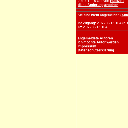
2010, 11:15 Uhr von
Publizist
diese Änderung ansehen
Sie sind
nicht
angemeldet. (
Anm
Ihr Zugang:
216.73.216.104 (nD
IP:
216.73.216.104
angemeldete Autoren
Ich möchte Autor werden
Impressum
Datenschutzerklärung