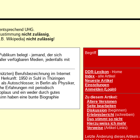
 entsprechend UHG.
e Zustimmung
nicht zulässig
,
.B. Wikipedia)
nicht zulässig
!
Begriff:
Publikum belegt - jemand, der sich
aller verfügbaren Medien, jedenfalls mit
DDR-Lexikon
- Home
schützten) Berufsbezeichnung im Internet
Index
- alle Artikel
 Herkunft: 1950 in Suhl in Thüringen
Neueste Artikel
als Autoschlosser, in Berlin als Physiker,
Einstellungen
che Erfahrungen mit periodisch
Anmelden (Login)
Applaus und ein weder durch gutes
inn haben eine bunte Biographie
Zu diesem Artikel:
Ältere Versionen
Seite bearbeiten
Diskussion
(beginnen)
Erlebnisbericht
(schreiben)
Das stimmt so nicht
Hierzu weiss ich mehr
Verweise
(Artikel-Links)
Letzte Änderung dieses Artikels