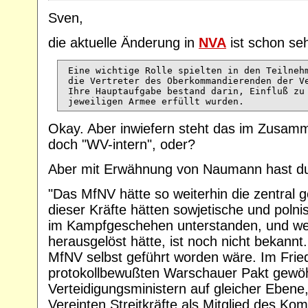
Sven,
die aktuelle Änderung in
NVA
ist schon seh
 Eine wichtige Rolle spielten in den Teilnehm
 die Vertreter des Oberkommandierenden der Ve
 Ihre Hauptaufgabe bestand darin, Einfluß zu 
Okay. Aber inwiefern steht das im Zusa
doch "WV-intern", oder?
Aber mit Erwähnung von Naumann hast du e
"Das MfNV hätte so weiterhin die zentral g
dieser Kräfte hätten sowjetische und poln
im Kampfgeschehen unterstanden, und wer
herausgelöst hätte, ist noch nicht bekannt
MfNV selbst geführt worden wäre. Im Fried
protokollbewußten Warschauer Pakt gewöh
Verteidigungsministern auf gleicher Ebe
Vereinten Streitkräfte als Mitglied des Ko