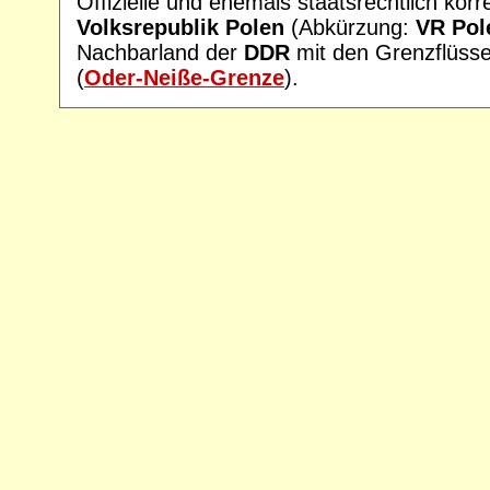
Offizielle und ehemals staatsrechtlich kor
Volksrepublik Polen
(Abkürzung:
VR Pol
Nachbarland der
DDR
mit den Grenzflüss
(
Oder-Neiße-Grenze
).