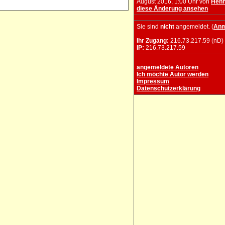
August 2016, 1:00 Uhr von
Henn
diese Änderung ansehen
Sie sind
nicht
angemeldet. (
Anm
Ihr Zugang:
216.73.217.59 (nD)
IP:
216.73.217.59
angemeldete Autoren
Ich möchte Autor werden
Impressum
Datenschutzerklärung