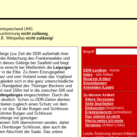
 entsprechend UHG.
e Zustimmung
nicht zulässig
,
.B. Wikipedia)
nicht zulässig
!
Begriff:
irge (zur Zeit der DDR außerhalb ihrer
st der Abdachung des
Frankenwaldes
und
t dieses Gebirge bei
Saalfeld
und biegt
ie erreicht bei
Weißenfels
die
Leipziger
DDR-Lexikon
- Home
in die Elbe. Zu ihrem Einzugsgebiet
Index
- alle Artikel
arz
und sein Vorland sowie das
Vogtland
Neueste Artikel
gliedert sich in drei ganz unterschiedliche
Einstellungen
as Randgebiet des Thüringer Beckens
und
Anmelden (Login)
st rund 150m tief in die zwischen 500 und
efergebirges
eingeschnitten. Durch die
Zu diesem Artikel:
t deutlich. Schon zu DDR-Zeiten dienten
Ältere Versionen
Seite bearbeiten
bieten zugleich einen Schutz vor dem
Diskussion
(beginnen)
s ist das Tal der Burgen und Schlösser.
Erlebnisbericht
(schreiben)
rühmter Burgen und Schlösser.
Das stimmt so nicht
rberge mit günstigen
Hierzu weiss ich mehr
 einem Stift übernommen worden, daher
Verweise
(Artikel-Links)
n Dornburger Schlösser, aber auch die
em Abschnitt der Saale. Das untere
Letzte Änderung dieses Artikels