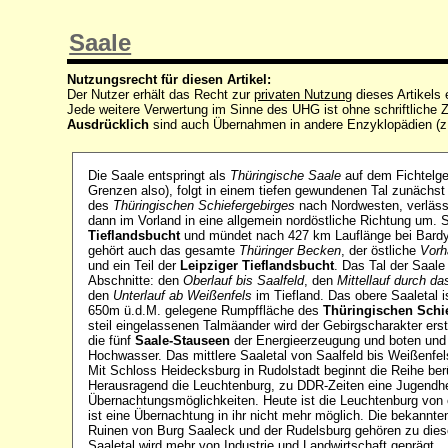
Saale
Nutzungsrecht für diesen Artikel:
Der Nutzer erhält das Recht zur
privaten Nutzung
dieses Artikels
Jede weitere Verwertung im Sinne des UHG ist ohne schriftlich
Ausdrücklich
sind auch Übernahmen in andere Enzyklopädien (z
Die Saale entspringt als
Thüringische Saale
auf dem Fichtelgeb
Grenzen also), folgt in einem tiefen gewundenen Tal zunäch
des
Thüringischen Schiefergebirges
nach Nordwesten, verläss
dann im Vorland in eine allgemein nordöstliche Richtung um. S
Tieflandsbucht
und mündet nach 427 km Lauflänge bei Bardy 
gehört auch das gesamte
Thüringer Becken
, der östliche
Vorh
und ein Teil der
Leipziger Tieflandsbucht
. Das Tal der Saale 
Abschnitte: den
Oberlauf bis Saalfeld
, den
Mittellauf durch d
den
Unterlauf ab Weißenfels
im Tiefland. Das obere Saaletal i
650m ü.d.M. gelegene Rumpffläche des
Thüringischen Schi
steil eingelassenen Talmäander wird der Gebirgscharakter ers
die fünf
Saale-Stauseen
der Energieerzeugung und boten und 
Hochwasser. Das mittlere Saaletal von Saalfeld bis Weißenfel
Mit Schloss Heidecksburg in Rudolstadt beginnt die Reihe be
Herausragend die Leuchtenburg, zu DDR-Zeiten eine Jugendhe
Übernachtungsmöglichkeiten. Heute ist die Leuchtenburg von
ist eine Übernachtung in ihr nicht mehr möglich. Die bekannte
Ruinen von Burg Saaleck und der Rudelsburg gehören zu dies
Saaletal wird mehr von Industrie und Landwirtschaft geprägt.