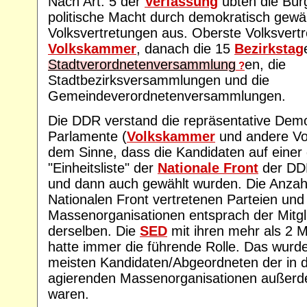
Nach Art. 5 der
Verfassung
übten die Bür
politische Macht durch demokratisch gewä
Volksvertretungen aus. Oberste Volksvertr
Volkskammer
, danach die 15
Bezirkstag
Stadtverordnetenversammlung
en, die
?
Stadtbezirksversammlungen und die
Gemeindeverordnetenversammlungen.
Die DDR verstand die repräsentative Demo
Parlamente (
Volkskammer
und andere Vol
dem Sinne, dass die Kandidaten auf eine
"Einheitsliste" der
Nationale Front
der DD
und dann auch gewählt wurden. Die Anzahl 
Nationalen Front vertretenen Parteien und
Massenorganisationen entsprach der Mitgl
derselben. Die
SED
mit ihren mehr als 2 Mi
hatte immer die führende Rolle. Das wurde 
meisten Kandidaten/Abgeordneten der in 
agierenden Massenorganisationen außerd
waren.