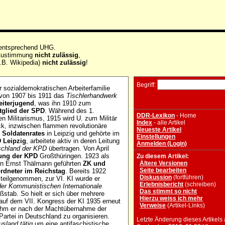
 entsprechend UHG.
e Zustimmung
nicht zulässig
,
.B. Wikipedia)
nicht zulässig
!
Begriff:
 sozialdemokratischen Arbeiterfamilie
e von 1907 bis 1911 das
Tischlerhandwerk
eiterjugend
, was ihn 1910 zum
tglied der SPD
. Während des 1.
DDR-Lexikon
- Home
en Militarismus, 1915 wird U. zum Militär
Index
- alle Artikel
ck, inzwischen flammen revolutionäre
Neueste Artikel
s Soldatenrates
in Leipzig und gehörte im
Einstellungen
 Leipzig
, arbeitete aktiv in deren Leitung
Anmelden (Login)
tschland der KPD
übertragen. Von April
itung der KPD
Großthüringen. 1923 als
Zu diesem Artikel:
von Ernst Thälmann geführten
ZK und
Ältere Versionen
Seite bearbeiten
rdneter im Reichstag
. Bereits 1922
Diskussion
(fortführen)
 teilgenommen, zur VI. KI wurde er
Erlebnisbericht
(schreiben)
er Kommunistischen Internationale
Das stimmt so nicht
Maßstab. So hielt er sich über mehrere
Hierzu weiss ich mehr
auf dem VII. Kongress der KI 1935 erneut
Verweise
(Artikel-Links)
ahm er nach der Machtübernahme der
 Partei in Deutschland zu organisieren.
Letzte Änderung dieses Artikels
sland tätig
um eine antifaschistische