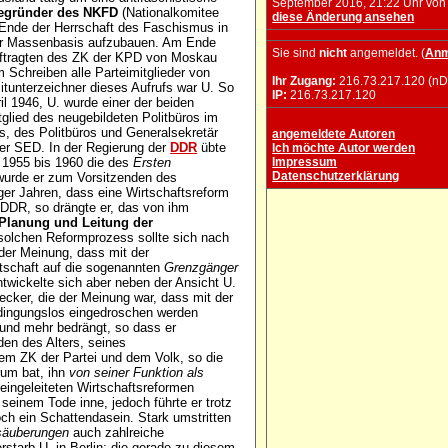
September 2016, 21:22 Uhr vo
egründer des NKFD
(Nationalkomitee
diese Änderung ansehen
 Ende der Herrschaft des Faschismus in
ter Massenbasis aufzubauen. Am Ende
Sie sind
nicht
angemeldet. (
Anm
auftragten des ZK der KPD von Moskau
 Schreiben alle Parteimitglieder von
Ihr Zugang:
216.73.217.120 (nD
itunterzeichner dieses Aufrufs war U. So
IP:
216.73.217.120
l 1946, U. wurde einer der beiden
glied des neugebildeten Politbüros im
s, des Politbüros und Generalsekretär
angemeldete Autoren
er SED. In der Regierung der
DDR
übte
Ich möchte Autor werden
n 1955 bis 1960 die des
Ersten
Impressum
Datenschutzerklärung
urde er zum Vorsitzenden des
ger Jahren, dass eine Wirtschaftsreform
e DDR, so drängte er, das von ihm
lanung und Leitung der
solchen Reformprozess sollte sich nach
der Meinung, dass mit der
rtschaft auf die sogenannten
Grenzgänger
twickelte sich aber neben der Ansicht U.
ker, die der Meinung war, dass mit der
dingungslos eingedroschen werden
 und mehr bedrängt, so dass er
en des Alters, seines
m ZK der Partei und dem Volk, so die
rum bat, ihn
von seiner Funktion als
eingeleiteten Wirtschaftsreformen
seinem Tode inne, jedoch führte er trotz
och ein Schattendasein. Stark umstritten
säuberungen
auch zahlreiche
starb U. in Berlin; die gerade zu diesem