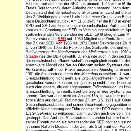
Einheitsfront auch mit der SPD aufzubauen. 1943 war er
Mitb
Freies Deutschland), deren Aufgabe darin bestand, nach dem
Deutschland dort demokratische Strukturen im Land auf brei
des 2. Weltkrieges kehrte U. als Leiter einer Gruppe von Be
nach Deutschland zurück. Am 11.6. 1945 rief die KPD in einem
KPD und SPD zur Herstellung einer einheitlichen Partei auf, M
kam es zu Gründung der SED im Vereinigungsparteitag im Apri
stellvertretenden Vorsitzenden der SED. 1949 stieg er zum Mit
Parteivorstand der
SED
auf. 1950 Mitglied des Zentralkomitee
des ZK der SED. Von 1953 bis 1971 Erster Sekretär des ZK d
U. von 1949 bis 1955 die Funktion des Stellvertreters und vo
Stellvertreters des Vorsitzenden des Ministerrates
aus. 1960 w
Staatsrat
es der DDR gewählt. U. erkannte auch in den sechzi
der sozialistischen Planwirtschaft unumgänglich wurde für di
entwickelte Modell des
Neuen Ökonomischen Systems der P
Volkswirtschaft
in der Praxis umzusetzen. Günstig für einen 
1961 die Abschottung durch den
Mauerbau
auswirken. U. war 
Grenzschließung nicht mehr alle Unzulänglichkeiten in der Wi
geschoben werden konnten, die gab es ja nicht mehr. Dabei en
auch eine andere, die der sogenannten
Falkenfraktion
um Honec
Grenzschließung nun endlich auf die Gegner des Systems be
konnte. Das war aber nicht die Ansicht U.s, so wurde er mehr
schließlich auf der
16. Tagung des ZK
am 3.5. 1971 aus Gründ
Gesundheitszustandes und seiner Verantwortung gegenüber de
offizielle Verlautbarung der Führungselite der DDR damals, da
Erster Sekretär zu entbinden
. Damit wurden auch die von ihm 
gestoppt. Das Amt des Staatsratsvorsitzenden hatte er bis zu 
seiner Ehrenfunktion als Vorsitzender der SED politisch nur n
ist seine Rolle in Moskau in der Zeit, als Stalin mit den
Partei
Kommunisten aus Deutschland verfolgen ließ. Am 1.8 1973 ver