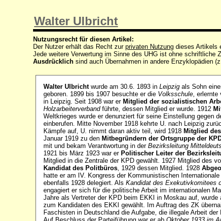
Walter Ulbricht
Nutzungsrecht für diesen Artikel:
Der Nutzer erhält das Recht zur
privaten Nutzung
dieses Artikels
Jede weitere Verwertung im Sinne des UHG ist ohne schriftlich
Ausdrücklich
sind auch Übernahmen in andere Enzyklopädien (z
Walter Ulbricht
wurde am 30.6. 1893 in
Leipzig
als Sohn einer
geboren. 1899 bis 1907 besuchte er die
Volksschule
, erlernt
in Leipzig. Seit 1908 war er
Mitglied der sozialistischen Arb
Holzarbeiterverband
führte, dessen Mitglied er wurde. 1912
Mi
Weltkrieges wurde er denunziert für seine Einstellung gegen d
einberufen. Mitte November 1918 kehrte U. nach Leipzig zurü
Kämpfe auf, U. nimmt daran aktiv teil, wird 1918
Mitglied de
Januar 1919 zu den
Mitbegründern der Ortsgruppe der KPD
mit und bekam Verantwortung in der
Bezirksleitung Mitteldeu
1921 bis März 1923 war er
Politischer Leiter der Bezirksle
Mitglied in die Zentrale der KPD gewählt. 1927 Mitglied des 
Kandidat des Politbüros
, 1929 dessen Mitglied. 1928
Abgeo
hatte er am IV. Kongress der Kommunistischen Internationale
ebenfalls 1928 delegiert. Als
Kandidat des Exekutivkomitees d
engagiert er sich für die politische Arbeit im internationalen 
Jahre als Vertreter der KPD beim EKKI in Moskau auf, wurde 
zum Kandidaten des EKKI gewählt. Im Auftrag des ZK übern
Faschisten in Deutschland die Aufgabe, die illegale Arbeit der
Auf Beschluss der Parteiführung war er ab
Oktober 1933 im Au