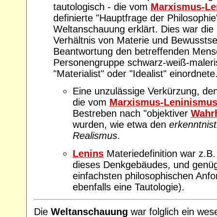
tautologisch - die vom
Marxismus-Le
definierte "Hauptfrage der Philosophi
Weltanschauung erklärt. Dies war di
Verhältnis von Materie und Bewusstse
Beantwortung den betreffenden Mens
Personengruppe schwarz-weiß-maleris
"Materialist" oder "Idealist" einordnete
Eine unzulässige Verkürzung, den
die vom
Marxismus-Leninismu
Bestreben nach "objektiver
Wahrh
wurden, wie etwa den
erkenntnis
Realismus
.
Lenins
Materiedefinition war z.B
dieses Denkgebäudes, und genügt
einfachsten philosophischen Anfo
ebenfalls eine Tautologie).
Die
Weltanschauung
war folglich ein wes