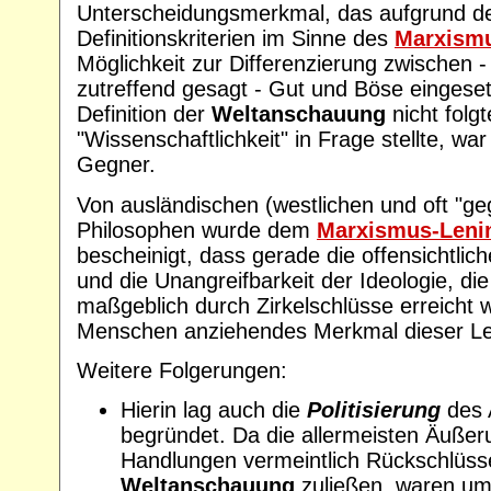
Unterscheidungsmerkmal, das aufgrund der
Definitionskriterien im Sinne des
Marxism
Möglichkeit zur Differenzierung zwischen -
zutreffend gesagt - Gut und Böse eingese
Definition der
Weltanschauung
nicht folgt
"Wissenschaftlichkeit" in Frage stellte, war 
Gegner.
Von ausländischen (westlichen und oft "ge
Philosophen wurde dem
Marxismus-Leni
bescheinigt, dass gerade die offensichtlic
und die Unangreifbarkeit der Ideologie, die
maßgeblich durch Zirkelschlüsse erreicht wu
Menschen anziehendes Merkmal dieser Le
Weitere Folgerungen:
Hierin lag auch die
Politisierung
des 
begründet. Da die allermeisten Äuße
Handlungen vermeintlich Rückschlüsse
Weltanschauung
zuließen, waren um