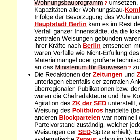
Wohnungsbauprogramm
umsetzen, e
?
Kapazitäten aller Wohnungsbau-
Komb
Infolge der Bevorzugung des Wohnun
Hauptstadt Berlin
kam es im Rest de
Verfall ganzer Innenstädte, da die lok
zentralen Weisungen gebunden waren
ihrer Kräfte nach
Berlin
entsenden mu
waren Vorfälle wie Nicht-Erfüllung des
Materialmangel oder größere technisc
an das
Ministerium für Bauwesen
zu
?
Die Redaktionen der
Zeitungen
und
Z
unterlagen ebenfalls der zentralen Anl
überregionalen Publikationen bzw. de
waren die Chefredakteure und ihre Kol
Agitation des
ZK der SED
unterstellt
Weisung des
Politbüros
handelte (bei
anderen
Blockparteien
war nominell d
Parteivorstand zuständig, welcher jedo
Weisungen der
SED
-Spitze erhielt). 
systematische
Zensur
schon im Vorfel