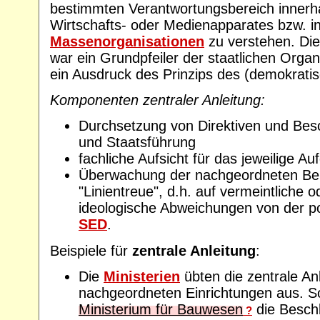
bestimmten Verantwortungsbereich innerha
Wirtschafts- oder Medienapparates bzw. i
Massenorganisationen
zu verstehen. Di
war ein Grundpfeiler der staatlichen Orga
ein Ausdruck des Prinzips des (demokrati
Komponenten zentraler Anleitung:
Durchsetzung von Direktiven und Besc
und Staatsführung
fachliche Aufsicht für das jeweilige A
Überwachung der nachgeordneten Ber
"Linientreue", d.h. auf vermeintliche o
ideologische Abweichungen von der pol
SED
.
Beispiele für
zentrale Anleitung
:
Die
Ministerien
übten die zentrale Anl
nachgeordneten Einrichtungen aus. S
Ministerium für Bauwesen
die Besch
?