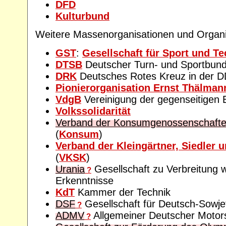
DFD
Kulturbund
Weitere Massenorganisationen und Organi
GST
:
Gesellschaft für Sport und Te
DTSB
Deutscher Turn- und Sportbun
DRK
Deutsches Rotes Kreuz in der 
Pionierorganisation Ernst Thälman
VdgB
Vereinigung der gegenseitigen 
Volkssolidarität
Verband der Konsumgenossenschaft
(
Konsum
)
Verband der Kleingärtner, Siedler u
(
VKSK
)
Urania
Gesellschaft zu Verbreitung w
?
Erkenntnisse
KdT
Kammer der Technik
DSF
Gesellschaft für Deutsch-Sowje
?
ADMV
Allgemeiner Deutscher Motor
?