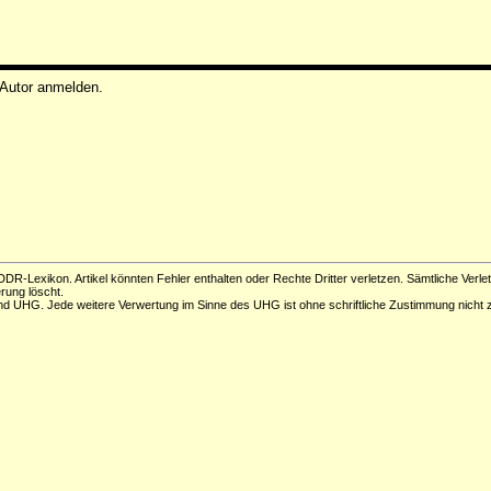
 Autor anmelden.
DR-Lexikon. Artikel könnten Fehler enthalten oder Rechte Dritter verletzen. Sämtliche Verle
erung löscht.
d UHG. Jede weitere Verwertung im Sinne des UHG ist ohne schriftliche Zustimmung nicht z