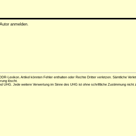
 Autor anmelden.
DR-Lexikon. Artikel könnten Fehler enthalten oder Rechte Dritter verletzen. Sämtliche Verle
erung löscht.
d UHG. Jede weitere Verwertung im Sinne des UHG ist ohne schriftliche Zustimmung nicht z