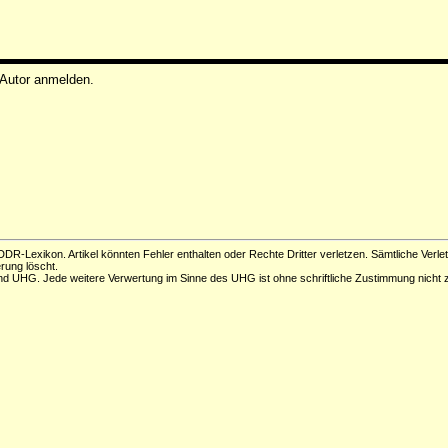
 Autor anmelden.
DR-Lexikon. Artikel könnten Fehler enthalten oder Rechte Dritter verletzen. Sämtliche Verle
erung löscht.
d UHG. Jede weitere Verwertung im Sinne des UHG ist ohne schriftliche Zustimmung nicht z