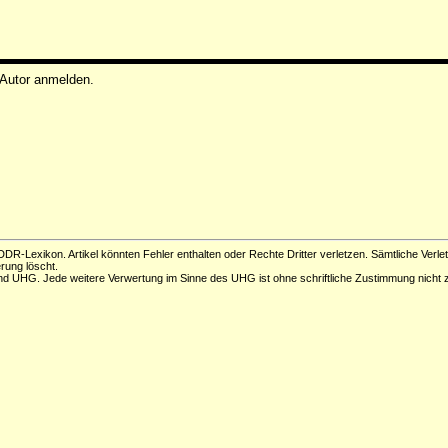
 Autor anmelden.
DR-Lexikon. Artikel könnten Fehler enthalten oder Rechte Dritter verletzen. Sämtliche Verle
erung löscht.
d UHG. Jede weitere Verwertung im Sinne des UHG ist ohne schriftliche Zustimmung nicht z