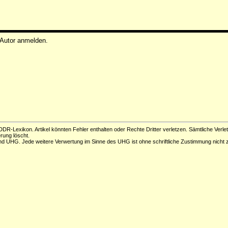
 Autor anmelden.
DR-Lexikon. Artikel könnten Fehler enthalten oder Rechte Dritter verletzen. Sämtliche Verle
erung löscht.
d UHG. Jede weitere Verwertung im Sinne des UHG ist ohne schriftliche Zustimmung nicht z