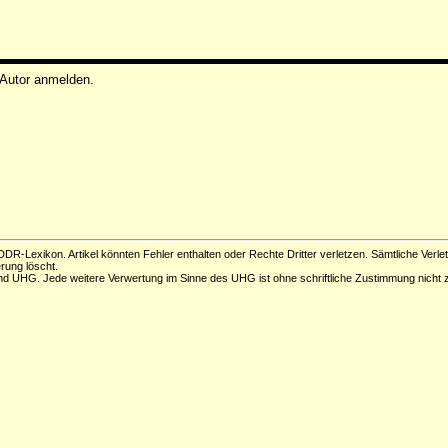
 Autor anmelden.
DR-Lexikon. Artikel könnten Fehler enthalten oder Rechte Dritter verletzen. Sämtliche Verle
erung löscht.
d UHG. Jede weitere Verwertung im Sinne des UHG ist ohne schriftliche Zustimmung nicht z