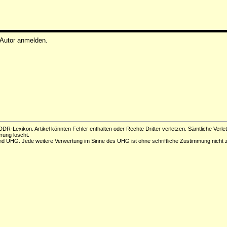
 Autor anmelden.
DR-Lexikon. Artikel könnten Fehler enthalten oder Rechte Dritter verletzen. Sämtliche Verle
erung löscht.
d UHG. Jede weitere Verwertung im Sinne des UHG ist ohne schriftliche Zustimmung nicht z