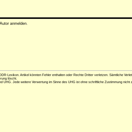
 Autor anmelden.
DR-Lexikon. Artikel könnten Fehler enthalten oder Rechte Dritter verletzen. Sämtliche Verle
erung löscht.
d UHG. Jede weitere Verwertung im Sinne des UHG ist ohne schriftliche Zustimmung nicht z