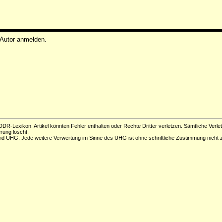
 Autor anmelden.
DR-Lexikon. Artikel könnten Fehler enthalten oder Rechte Dritter verletzen. Sämtliche Verle
erung löscht.
d UHG. Jede weitere Verwertung im Sinne des UHG ist ohne schriftliche Zustimmung nicht z