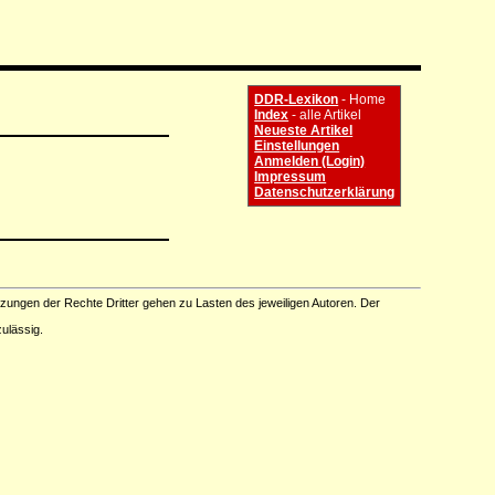
DDR-Lexikon
- Home
Index
- alle Artikel
Neueste Artikel
Einstellungen
Anmelden (Login)
Impressum
Datenschutzerklärung
tzungen der Rechte Dritter gehen zu Lasten des jeweiligen Autoren. Der
ulässig.