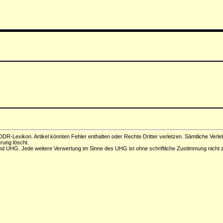
DR-Lexikon. Artikel könnten Fehler enthalten oder Rechte Dritter verletzen. Sämtliche Verle
erung löscht.
d UHG. Jede weitere Verwertung im Sinne des UHG ist ohne schriftliche Zustimmung nicht z