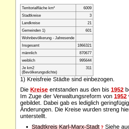
Territorialfläche km²
6009
Stadtkreise
3
Landkreise
21
Gemeinden 1)
601
Wohnbevölkerung - Jahresende
Insgesamt
1866321
männlich
870677
weiblich
995644
Je km2
311
(Bevölkerungsdichte)
1) Kreisfreie Städte sind einbezogen.
Die
Kreise
entstanden aus den bis
1952
b
Im Zuge der Verwaltungsreform von
1952
gebildet. Dabei gab es lediglich geringfügige
Änderungen. Die Kreise wurden streng hi
unterstellt.
Stadtkreis Karl-Marx-Stadt
Siehe au
?