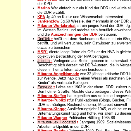
der KPD.
Marino
War einfach nur ein Kind der DDR und würde s
die DDR erzählt.
KPA
Jg.40 an Kultur und Wissenschaft interessiert.
JanRenzlow
Jg.60 Wessie, der mehrmals in der DDR 
Mitautor-Wortakrobat
ist ein junges Kind der DDR, Jg.
im Westen Berlins und möchte sein beruflich erworb
und die
Auszeichnungen der DDR
beisteuern.
DerDirk
heißt mit dem Nachnamen Bauer, ist ein 68er
?
betrifft, und will versuchen, sein Ostwissen zu erweite
etwas zu bereichern.
MSR1
diente lange Jahre als Offizier der NVA in gle
objektiven Betrachtung der NVA beitragen.
Julietta
Verlegerin aus Berlin, geboren in Lutherstadt 
?
Beschäftigt sich derzeit mit DDR-Autoren, die in Verg
diesem Thema Informationen beisteuern.
Mitautor-AngelNomade
war 32 jährige kritische DDR-I
zur Wende. Jetzt hab ich einen Wessi als nächsten Ge
Kinder" als vertraute Kollegen.
Easyudo
Lebte seit 1963 in der ehem. DDR, zuletzt n
?
Bornholmer Straße. Möchte dazu beitragen, dieses Wik
Mitautor-Steffen
hat eigentlich aus so keine Langeweil
Mitautor-Publizist
für Publikationen (Blogs, Bücher, Fi
DDR ist häufiges Recherchethema, Mitarbeit sinnvoll
Mitautor-Kinggc
Auslieferungsjahr 1945, auch heute n
Unterhaltungskunst tätig und hoffe, vor allem zu dies
Mitautor-Wagner
Politischer Häftling 1985-86
Mitautor-Lex Hoogstad
Jahrgang 1969, Sozialwissensch
?
Arbeitsmarktpolitik in der DDR.
Mitautor-Rondoy
Jahrgang 1949, Dipl.-Bau.-Ing., Die 