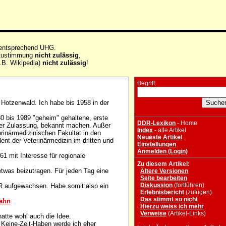
 entsprechend UHG.
e Zustimmung
nicht zulässig
,
.B. Wikipedia)
nicht zulässig
!
Begriff:
 Hotzenwald. Ich habe bis 1958 in der
 bis 1989 "geheim" gehaltene, erste
DDR-Lexikon
- Home
her Zulassung, bekannt machen. Außer
Index
- alle Artikel
rinärmedizinischen Fakultät in den
Neueste Artikel
ent der Veterinärmedizin im dritten und
Einstellungen
Anmelden (Login)
1 mit Interesse für regionale
Zu diesem Artikel:
 etwas beizutragen. Für jeden Tag eine
Ältere Versionen
Seite bearbeiten
Diskussion
(fortführen)
R aufgewachsen. Habe somit also ein
Erlebnisbericht
(zufügen)
Das stimmt so nicht
bahn
Hierzu weiss ich mehr
Verweise
(Artikel-Links)
atte wohl auch die Idee.
 Keine-Zeit-Haben werde ich eher