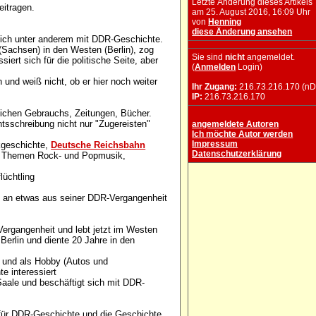
Letzte Änderung dieses Artikels
eitragen.
am 25. August 2016, 16:09 Uhr
von
Henning
diese Änderung ansehen
sich unter anderem mit DDR-Geschichte.
Sachsen) in den Westen (Berlin), zog
Sie sind
nicht
angemeldet.
ert sich für die politische Seite, aber
(
Anmelden
Login)
und weiß nicht, ob er hier noch weiter
Ihr Zugang:
216.73.216.170 (nD
IP:
216.73.216.170
ichen Gebrauchs, Zeitungen, Bücher.
tsschreibung nicht nur "Zugereisten"
angemeldete Autoren
Ich möchte Autor werden
Impressum
kgeschichte,
Deutsche Reichsbahn
Datenschutzerklärung
en Themen Rock- und Popmusik,
üchtling
h an etwas aus seiner DDR-Vergangenheit
ergangenheit und lebt jetzt im Westen
Berlin und diente 20 Jahre in den
 und als Hobby (Autos und
e interessiert
aale und beschäftigt sich mit DDR-
ch für DDR-Geschichte und die Geschichte