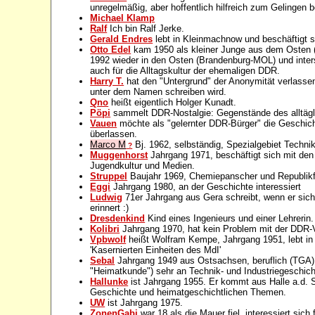
unregelmäßig, aber hoffentlich hilfreich zum Gelingen b
Michael Klamp
Ralf
Ich bin Ralf Jerke.
Gerald Endres
lebt in Kleinmachnow und beschäftigt 
Otto Edel
kam 1950 als kleiner Junge aus dem Osten (
1992 wieder in den Osten (Brandenburg-MOL) und interssi
auch für die Alltagskultur der ehemaligen DDR.
Harry T.
hat den "Untergrund" der Anonymität verlassen 
unter dem Namen schreiben wird.
Qno
heißt eigentlich Holger Kunadt.
Pöpi
sammelt DDR-Nostalgie: Gegenstände des alltägl
Vauen
möchte als "gelernter DDR-Bürger" die Geschich
überlassen.
Marco M
Bj. 1962, selbständig, Spezialgebiet Techni
?
Muggenhorst
Jahrgang 1971, beschäftigt sich mit d
Jugendkultur und Medien.
Struppel
Baujahr 1969, Chemiepanscher und Republikfl
Eggi
Jahrgang 1980, an der Geschichte interessiert
Ludwig
71er Jahrgang aus Gera schreibt, wenn er sic
erinnert :)
Dresdenkind
Kind eines Ingenieurs und einer Lehrerin.
Kolibri
Jahrgang 1970, hat kein Problem mit der DDR-V
Vpbwolf
heißt Wolfram Kempe, Jahrgang 1951, lebt in 
'Kasernierten Einheiten des MdI'
Sebal
Jahrgang 1949 aus Ostsachsen, beruflich (TGA)
"Heimatkunde") sehr an Technik- und Industriegeschicht
Hallunke
ist Jahrgang 1955. Er kommt aus Halle a.d. S
Geschichte und heimatgeschichtlichen Themen.
UW
ist Jahrgang 1975.
ZonenGabi
war 18 als die Mauer fiel, interessiert si