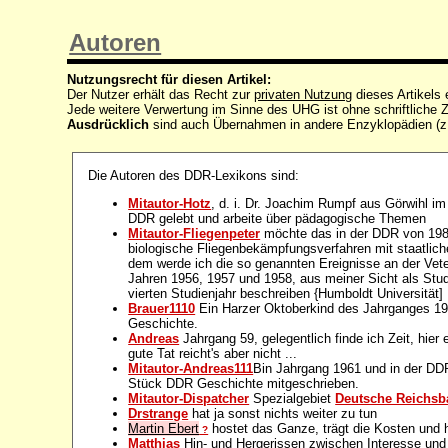
Autoren
Nutzungsrecht für diesen Artikel:
Der Nutzer erhält das Recht zur
privaten Nutzung
dieses Artikels
Jede weitere Verwertung im Sinne des UHG ist ohne schriftlich
Ausdrücklich
sind auch Übernahmen in andere Enzyklopädien (z
Die Autoren des DDR-Lexikons sind:
Mitautor-Hotz
, d. i. Dr. Joachim Rumpf aus Görwihl im
DDR gelebt und arbeite über pädagogische Themen
Mitautor-Fliegenpeter
möchte das in der DDR von 1980
biologische Fliegenbekämpfungsverfahren mit staatlic
dem werde ich die so genannten Ereignisse an der Vete
Jahren 1956, 1957 und 1958, aus meiner Sicht als Stud
vierten Studienjahr beschreiben {Humboldt Universität]
Brauer1110
Ein Harzer Oktoberkind des Jahrganges 196
Geschichte.
Andreas
Jahrgang 59, gelegentlich finde ich Zeit, hier
gute Tat reicht's aber nicht ...
Mitautor-Andreas111
Bin Jahrgang 1961 und in der DD
Stück DDR Geschichte mitgeschrieben.
Mitautor-Dispatcher
Spezialgebiet
Deutsche Reichs
Drstrange
hat ja sonst nichts weiter zu tun
Martin Ebert
hostet das Ganze, trägt die Kosten und h
?
Matthias
Hin- und Hergerissen zwischen Interesse und