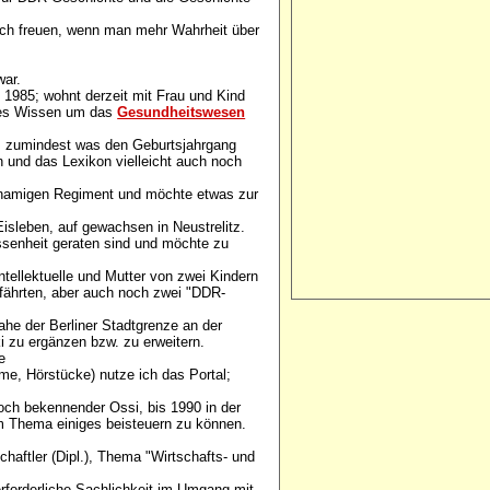
ich freuen, wenn man mehr Wahrheit über
war.
 1985; wohnt derzeit mit Frau und Kind
enes Wissen um das
Gesundheitswesen
, zumindest was den Geburtsjahrgang
rn und das Lexikon vielleicht auch noch
ichnamigen Regiment und möchte etwas zur
Eisleben, auf gewachsen in Neustrelitz.
essenheit geraten sind und möchte zu
ntellektuelle und Mutter von zwei Kindern
fährten, aber auch noch zwei "DDR-
ahe der Berliner Stadtgrenze an der
i zu ergänzen bzw. zu erweitern.
e
lme, Hörstücke) nutze ich das Portal;
och bekennender Ossi, bis 1990 in der
em Thema einiges beisteuern zu können.
aftler (Dipl.), Thema "Wirtschafts- und
erforderliche Sachlichkeit im Umgang mit