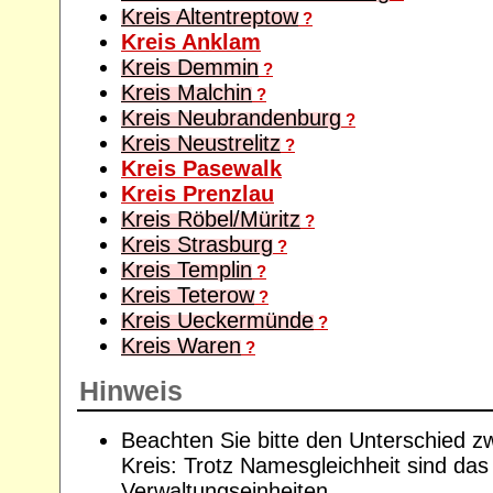
Kreis Altentreptow
?
Kreis Anklam
Kreis Demmin
?
Kreis Malchin
?
Kreis Neubrandenburg
?
Kreis Neustrelitz
?
Kreis Pasewalk
Kreis Prenzlau
Kreis Röbel/Müritz
?
Kreis Strasburg
?
Kreis Templin
?
Kreis Teterow
?
Kreis Ueckermünde
?
Kreis Waren
?
Hinweis
Beachten Sie bitte den Unterschied z
Kreis: Trotz Namesgleichheit sind das
Verwaltungseinheiten.