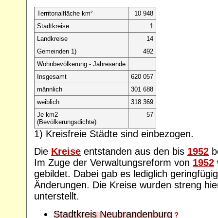
Territorialfläche km²
10 948
Stadtkreise
1
Landkreise
14
Gemeinden 1)
492
Wohnbevölkerung - Jahresende
Insgesamt
620 057
männlich
301 688
weiblich
318 369
Je km2
57
(Bevölkerungsdichte)
1) Kreisfreie Städte sind einbezogen.
Die
Kreise
entstanden aus den bis
1952
b
Im Zuge der Verwaltungsreform von
1952
gebildet. Dabei gab es lediglich geringfügige
Änderungen. Die Kreise wurden streng hi
unterstellt.
Stadtkreis Neubrandenburg
?